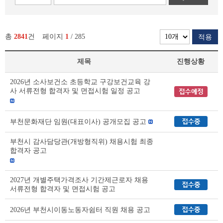
총
2841
건
페이지
1
/ 285
적용
제목
진행상황
부
2026년 소사보건소 초등학교 구강보건교육 강
천
사 서류전형 합격자 및 면접시험 일정 공고
시
채
용
부천문화재단 임원(대표이사) 공개모집 공고
공
고
부천시 감사담당관(개방형직위) 채용시험 최종
(채
합격자 공고
용
시
험)
2027년 개별주택가격조사 기간제근로자 채용
리
서류전형 합격자 및 면접시험 공고
스
트
2026년 부천시이동노동자쉼터 직원 채용 공고
테