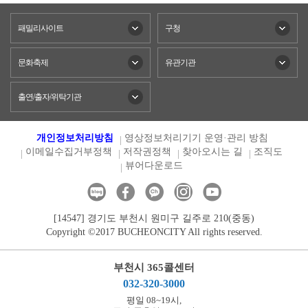
패밀리사이트
구청
문화축제
유관기관
출연/출자/위탁기관
개인정보처리방침
영상정보처리기기 운영·관리 방침
이메일수집거부정책
저작권정책
찾아오시는 길
조직도
뷰어다운로드
[14547] 경기도 부천시 원미구 길주로 210(중동)
Copyright ©2017 BUCHEONCITY All rights reserved.
부천시 365콜센터
032-320-3000
평일 08~19시,