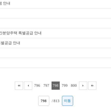
램 안내
간분양주택 특별공급 안내
특별공급 안내
796
797
798
799
800
/
813
이동