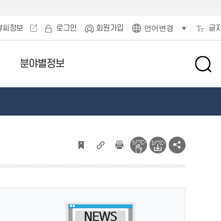
날씨정보
로그인
회원가입
글
언어변경
분야별정보
검
색
창
열
기