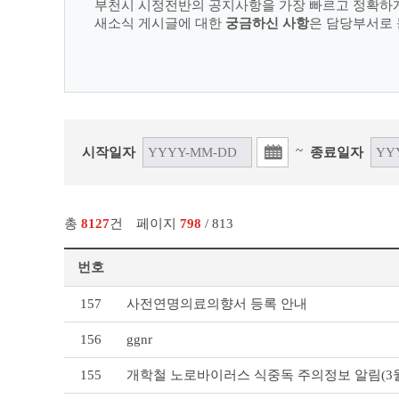
부천시 시정전반의 공지사항을 가장 빠르고 정확하
새소식 게시글에 대한
궁금하신 사항
은 담당부서로 
~
시작일자
종료일자
총
8127
건
페이지
798
/ 813
번호
새
157
사전연명의료의향서 등록 안내
소
식
156
ggnr
리
스
155
개학철 노로바이러스 식중독 주의정보 알림(3
트
테