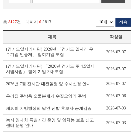
총
8127
건
페이지
6
/ 813
적용
제목
작성일
새
(경기도일자리재단) 2026년 「경기도 일자리 우
2026-07-07
소
수기업 인증제」 참여기업 모집
식
리
(경기도일자리재단) 「2026년 경기도 주 4.5일제
2026-07-07
스
시범사업」 참여 기업 2차 모집
트
테
2026-07-07
2026년 7월 전시관 대관일정 및 수시신청 안내
이
블
2026-07-06
우리집 주방용 오물분쇄기 수질오염의 주범
2026-07-03
제16회 지방행정의 달인 선발 후보자 공개검증
농지 임대차 특별기간 운영 및 임차농 보호 신고
2026-07-03
센터 운영 안내