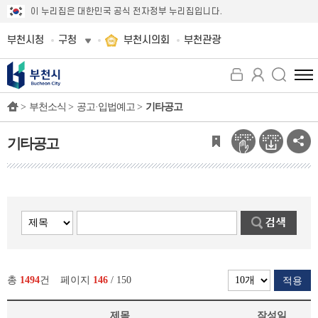
이 누리집은 대한민국 공식 전자정부 누리집입니다.
부천시청
구청
부천시의회
부천관광
전
체
>
부천소식 >
공고·입법예고 >
기타공고
메
뉴
보
기타공고
기
총
1494
건
페이지
146
/ 150
적용
제목
작성일