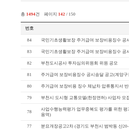
총
1494
건
페이지
142
/ 150
번호
기
84
국민기초생활보장 주거급여 보장비용징수 공시
타
공
83
국민기초생활보장 주거급여 보장비용징수 공시
고
리
82
부천도시공사 투자심의위원회 위원 공모
스
트
81
주거급여 보장비용징수 공시송달 공고(계양구
테
이
80
주거급여 보장비용 징수 체납차 압류통지서 반
블
79
부천시 도시형 교통모델(한정면허) 사업자 모
사업수행능력평가 업무중복도 평가를 위한 평가
78
용역)
77
분묘개장공고2차 (경기도 부천시 범박동 산20-