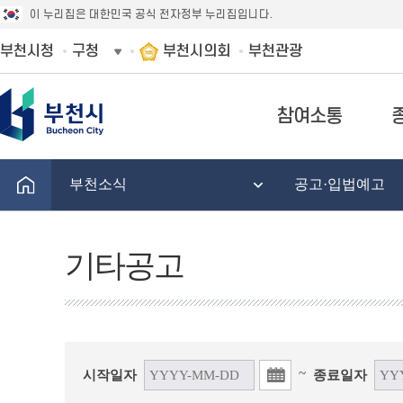
이 누리집은 대한민국 공식 전자정부 누리집입니다.
부천시청
구청
부천시의회
부천관광
참여소통
부천소식
공고·입법예고
기타공고
~
시작일자
종료일자