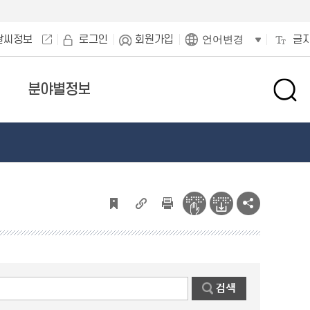
날씨정보
로그인
회원가입
글
언어변경
분야별정보
검
색
창
열
기