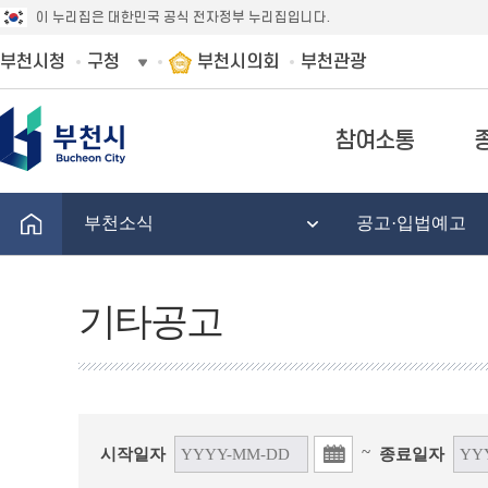
이 누리집은 대한민국 공식 전자정부 누리집입니다.
부천시청
구청
부천시의회
부천관광
참여소통
부천소식
공고·입법예고
기타공고
~
시작일자
종료일자