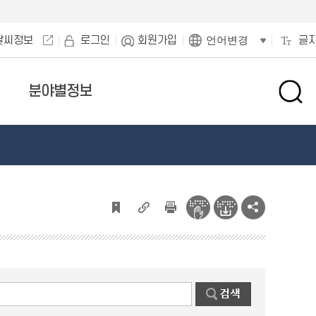
날씨정보
로그인
회원가입
글
언어변경
분야별정보
검
색
창
열
기