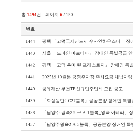
총
1494
건
페이지
6
/ 150
번호
기
1444
평택 「고덕국제신도시 수자인하우스디」 장애
타
공
1443
서울 「드파인 아르티아」 장애인 특별공급 
고
리
1442
평택 「고덕 우미 린 프레스트지」 장애인 특
스
트
1441
2025년 10월분 공영주차장 주차요금 체납차
테
이
1440
공유재산 부천TP 신규입주업체 모집 공고
블
1439
「화성동탄2 C27블록」공공분양 장애인 특별
1438
「남양주 왕숙2지구 A-1블록_왕숙 아테라」
1437
「남양주왕숙2 A-3블록」공공분양 장애인 특