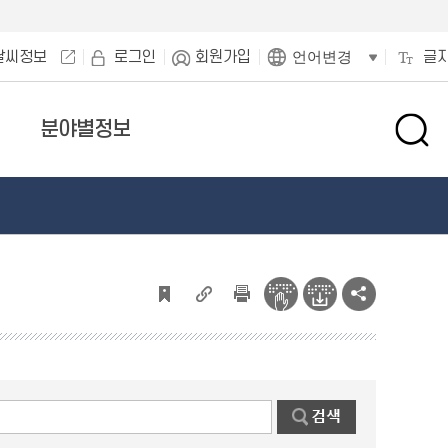
날씨정보
로그인
회원가입
글
언어변경
분야별정보
검
색
창
열
기