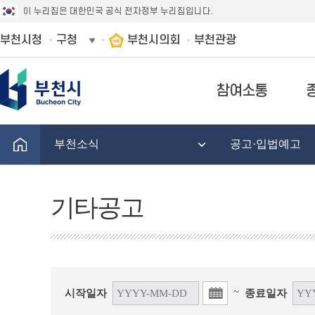
이 누리집은 대한민국 공식 전자정부 누리집입니다.
부천시청
구청
부천시의회
부천관광
참여소통
부천소식
공고·입법예고
기타공고
~
시작일자
종료일자