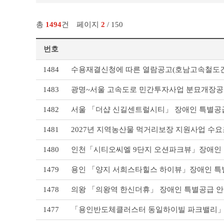
총
1494
건
페이지
2
/ 150
번호
기
1484
수용재결신청에 따른 열람공고(호남고속철도
타
공
1483
광명~서울 고속도로 민간투자사업 분묘개장
고
리
1482
서울 「더샵 신길센트럴시티」 장애인 특별공
스
트
1481
2027년 지역농산물 먹거리보장 지원사업 수요
테
이
1480
인천「시티오씨엘 9단지 오션파크뷰」장애인 
블
1479
용인 「양지 서희스타힐스 하이뷰」장애인 특
1478
의왕 「의왕역 한신더휴」 장애인 특별공급 
1477
「용인반도체클러스터 동일하이빌 파크밸리」