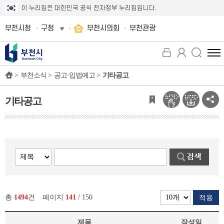
이 누리집은 대한민국 공식 전자정부 누리집입니다.
부천시청
구청
부천시의회
부천관광
전
체
>
부천소식 >
공고·입법예고 >
기타공고
메
뉴
보
기타공고
기
총
1494
건
페이지
141
/ 150
적용
제목
작성일