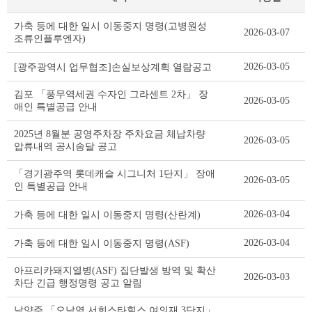
기
가축 등에 대한 일시 이동중지 명령(고병원성
2026-03-07
타
조류인플루엔자)
공
고
2026-03-05
[광주광역시 업무협조]손실보상계획 열람공고
리
스
김포 「풍무역세권 수자인 그라센트 2차」 장
2026-03-05
트
애인 특별공급 안내
테
이
2025년 8월분 공영주차장 주차요금 체납차량
2026-03-05
블
압류내역 공시송달 공고
「경기광주역 롯데캐슬 시그니처 1단지」 장애
2026-03-05
인 특별공급 안내
2026-03-04
가축 등에 대한 일시 이동중지 명령(산란계)
2026-03-04
가축 등에 대한 일시 이동중지 명령(ASF)
아프리카돼지열병(ASF) 집단발생 방역 및 확산
2026-03-03
차단 긴급 행정명령 공고 알림
남양주 「오남역 서희스타힐스 여의재 3단지」