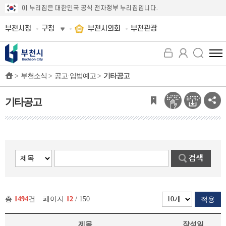
이 누리집은 대한민국 공식 전자정부 누리집입니다.
부천시청
구청
부천시의회
부천관광
전
체
>
부천소식 >
공고·입법예고 >
기타공고
메
뉴
보
기타공고
기
총
1494
건
페이지
12
/ 150
적용
제목
작성일