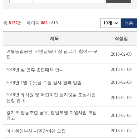
총
8127
건
페이지
805
/ 813
적용
제목
작성일
새
여월농업공원 '시민장독대 장 담그기' 참여자 모
2018-02-09
소
집
식
리
2018-02-09
2018년 설 연휴 종합대책 안내
스
트
2018-02-09
2018년 1월 수돗물 수질 검사 결과 알림
테
이
2018년 유치원 및 어린이집 상자텃밭 조성사업
2018-02-09
블
신청 안내
경기도 협동조합 공유, 협업모델 지원사업 모집
2018-02-08
공고
2018-02-07
아기환영부천 시민참여단 모집