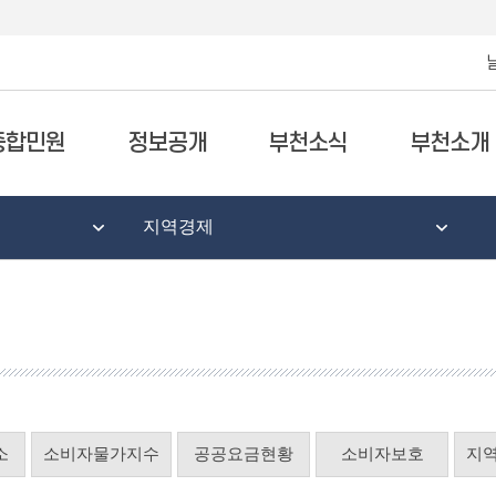
종합민원
정보공개
부천소식
부천소개
지역경제
소
소비자물가지수
공공요금현황
소비자보호
지