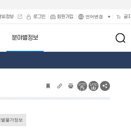
날씨정보
로그인
회원가입
글
언어변경
분야별정보
검
색
창
열
기
역별물가정보