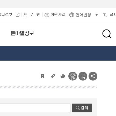
날씨정보
로그인
회원가입
글
언어변경
분야별정보
검
색
창
열
기