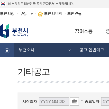
이 누리집은 대한민국 공식 전자정부 누리집입니다.
부천시청
구청
부천시의회
부천관광
참여소통
부천소식
공고·입법예고
기타공고
~
시작일자
종료일자