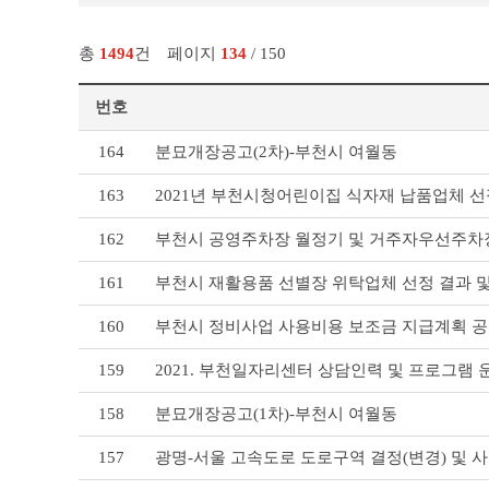
총
1494
건
페이지
134
/ 150
번호
기
164
분묘개장공고(2차)-부천시 여월동
타
공
163
2021년 부천시청어린이집 식자재 납품업체 
고
리
162
부천시 공영주차장 월정기 및 거주자우선주차
스
트
161
부천시 재활용품 선별장 위탁업체 선정 결과 
테
이
160
부천시 정비사업 사용비용 보조금 지급계획 공고
블
159
2021. 부천일자리센터 상담인력 및 프로그램
158
분묘개장공고(1차)-부천시 여월동
157
광명-서울 고속도로 도로구역 결정(변경) 및 