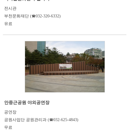
전시관
부천문화재단 (☎032-320-6332)
유료
안중근공원 야외공연장
공연장
공원사업단 공원관리과 (☎032-625-4843)
무료