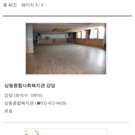
총
42
건
페이지
3
/ 4
상동종합사회복지관 강당
강당 (좌석수: 100석)
상동종합복지관 (☎032-652-0420)
유료