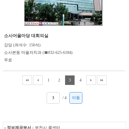
소사어울마당 대회의실
강당 (좌석수: 150석)
소사본동 마을자치과 (☎032-625-6184)
무료
1
2
3
4
/
4
이동
정보제공부서 :
부천시 콜센터