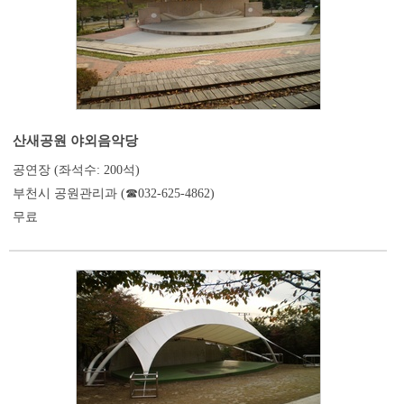
산새공원 야외음악당
공연장 (좌석수: 200석)
부천시 공원관리과 (☎032-625-4862)
무료