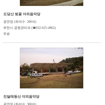
도당산 벚꽃 야외음악당
공연장 (좌석수: 200석)
부천시 공원관리과 (☎032-625-4862)
무료
진달래동산 야외음악당
공연장 (좌석수: 300석)