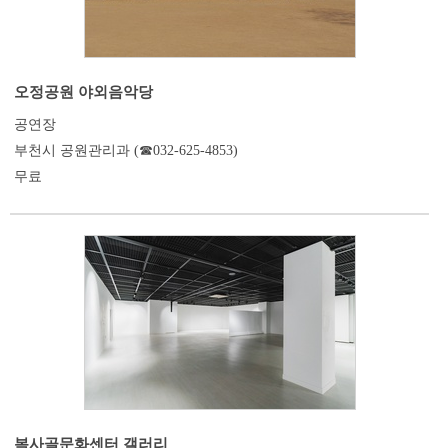
오정공원 야외음악당
공연장
부천시 공원관리과 (☎032-625-4853)
무료
복사골문화센터 갤러리