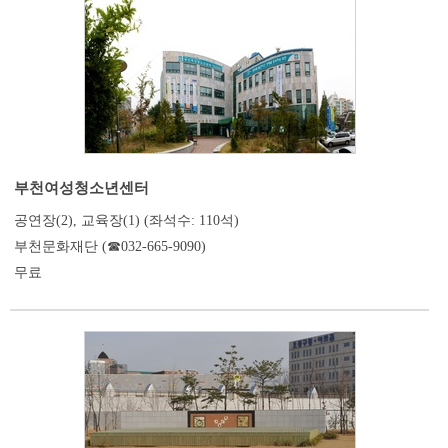
부천여성청소년센터
공연장(2), 교육장(1) (좌석수: 110석)
부천문화재단 (☎032-665-9090)
무료