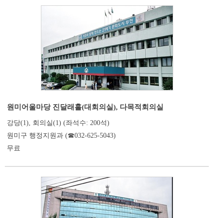
원미어울마당 진달래홀(대회의실), 다목적회의실
강당(1), 회의실(1) (좌석수: 200석)
원미구 행정지원과 (☎032-625-5043)
무료