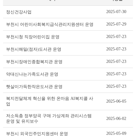
개
2025-07-30
정신건강사업
인
정
2025-07-29
부천시 어린이사회복지급식관리지원센터 운영
보
처
2025-07-23
부천시청 직장어린이집 운영
리
업
2025-07-23
부천시해밀(점자)도서관 운영
무
위
2025-07-23
부천시장애인종합복지관 운영
탁
리
2025-07-23
약대신나는가족도서관 운영
스
트
2025-07-23
햇살이가득한작은도서관 운영
테
이
복지전달체계 혁신을 위한 온마음 AI복지콜 사
블
2025-06-05
업
저소득층 정부양곡 구매 가상계좌 관리시스템
2025-06-02
운영 및 유지보수
2025-05-09
부천시 외국인주민지원센터 운영