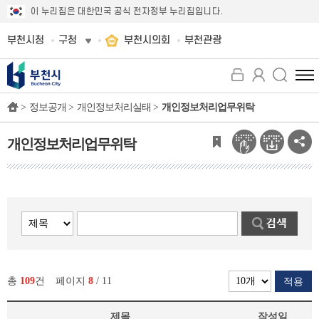
이 누리집은 대한민국 공식 전자정부 누리집입니다.
부천시청
구청
부천시의회
부천관광
전
체
>
정보공개 >
개인정보처리실태 >
개인정보처리업무위탁
메
뉴
보
개인정보처리업무위탁
기
총
109
건
페이지
8
/ 11
적용
제목
작성일