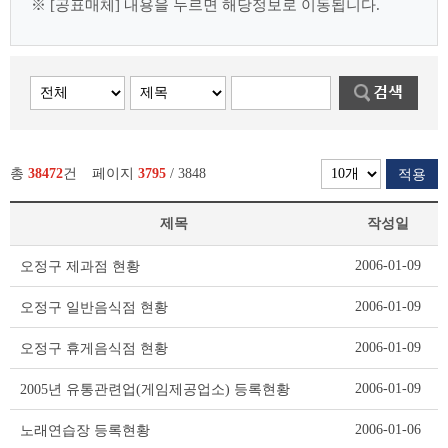
※ [공표매체] 내용을 누르면 해당정보로 이동됩니다.
총
38472
건
페이지
3795
/ 3848
적용
제목
작성일
사
2006-01-09
오정구 제과점 현황
전
정
2006-01-09
오정구 일반음식점 현황
보
공
2006-01-09
오정구 휴게음식점 현황
표
리
2006-01-09
2005년 유통관련업(게임제공업소) 등록현황
스
트
2006-01-06
노래연습장 등록현황
테