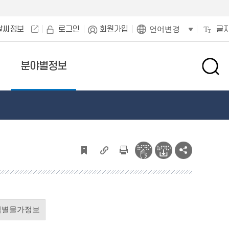
날씨정보
로그인
회원가입
글
언어변경
분야별정보
검
색
창
열
기
역별물가정보