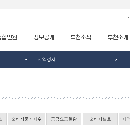
종합민원
정보공개
부천소식
부천소개
지역경제
소
소비자물가지수
공공요금현황
소비자보호
지